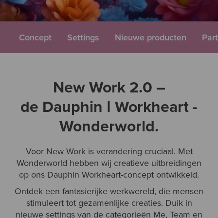
Concept
Settings
Nieuwe producten
Par
New Work 2.0 –
de Dauphin ǀ Workheart -
Wonderworld.
Voor New Work is verandering cruciaal. Met
Wonderworld hebben wij creatieve uitbreidingen
op ons Dauphin Workheart-concept ontwikkeld.
Ontdek een fantasierijke werkwereld, die mensen
stimuleert tot gezamenlijke creaties. Duik in
nieuwe settings van de categorieën Me, Team en