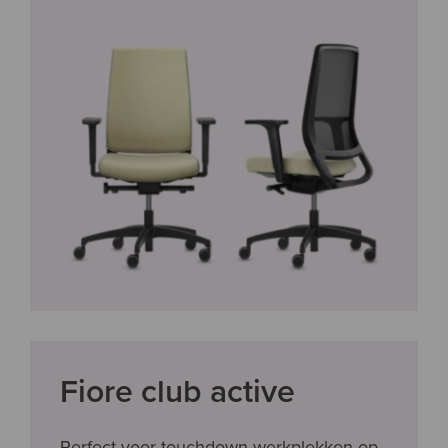
Fiore club active
Perfect voor touchdown-werkplekken op