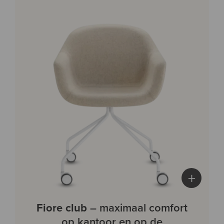
+
Fiore club
– maximaal comfort
op kantoor en op de