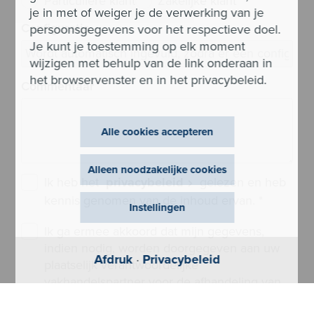
Particuliere klant
Zakelijke klant
je in met of weiger je de verwerking van je
Configuratie
persoonsgegevens voor het respectieve doel.
Je kunt je toestemming op elk moment
wijzigen met behulp van de link onderaan in
het browservenster en in het privacybeleid.
Commentaar
Alle cookies accepteren
Alleen noodzakelijke cookies
Ik heb het
privacybeleid
gelezen en heb
kennis genomen van de inhoud ervan.
*
Instellingen
Ik ga ermee akkoord dat mijn gegevens,
indien nodig, worden doorgegeven aan uw
Afdruk
·
Privacybeleid
plaatselijk verantwoordelijke
vakhandelspartner voor de afhandeling van
mijn aanvraag.
*