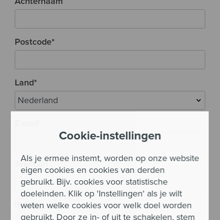
Achternaam
Postcode
*
Land
*
E-mail
*
Cookie-instellingen
Als je ermee instemt, worden op onze website
Telefoon
eigen cookies en cookies van derden
gebruikt. Bijv. cookies voor statistische
doeleinden. Klik op 'Instellingen' als je wilt
Ik ben
weten welke cookies voor welk doel worden
gebruikt. Door ze in- of uit te schakelen, stem