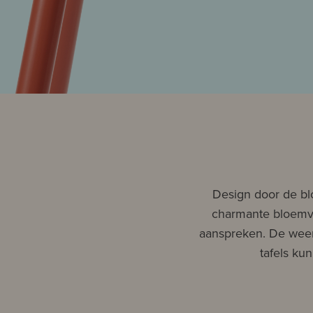
Design door de blo
charmante bloemvor
aanspreken. De weer
tafels k